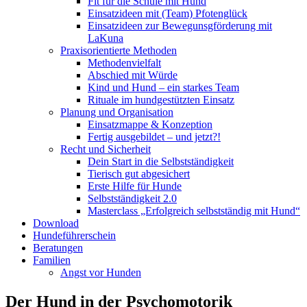
Fit für die Schule mit Hund
Einsatzideen mit (Team) Pfotenglück
Einsatzideen zur Bewegunsgförderung mit
LaKuna
Praxisorientierte Methoden
Methodenvielfalt
Abschied mit Würde
Kind und Hund – ein starkes Team
Rituale im hundgestützten Einsatz
Planung und Organisation
Einsatzmappe & Konzeption
Fertig ausgebildet – und jetzt?!
Recht und Sicherheit
Dein Start in die Selbstständigkeit
Tierisch gut abgesichert
Erste Hilfe für Hunde
Selbstständigkeit 2.0
Masterclass „Erfolgreich selbstständig mit Hund“
Download
Hundeführerschein
Beratungen
Familien
Angst vor Hunden
Der Hund in der Psychomotorik