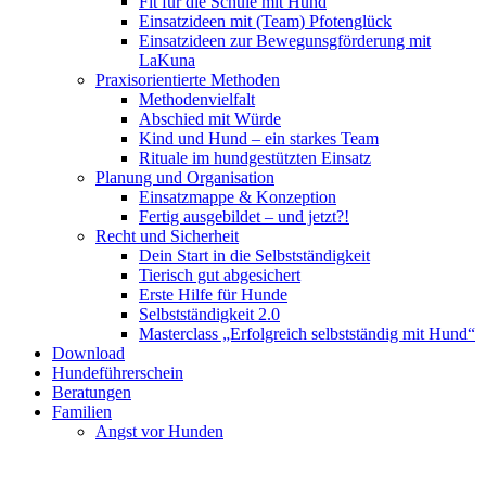
Fit für die Schule mit Hund
Einsatzideen mit (Team) Pfotenglück
Einsatzideen zur Bewegunsgförderung mit
LaKuna
Praxisorientierte Methoden
Methodenvielfalt
Abschied mit Würde
Kind und Hund – ein starkes Team
Rituale im hundgestützten Einsatz
Planung und Organisation
Einsatzmappe & Konzeption
Fertig ausgebildet – und jetzt?!
Recht und Sicherheit
Dein Start in die Selbstständigkeit
Tierisch gut abgesichert
Erste Hilfe für Hunde
Selbstständigkeit 2.0
Masterclass „Erfolgreich selbstständig mit Hund“
Download
Hundeführerschein
Beratungen
Familien
Angst vor Hunden