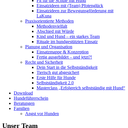
Fit für die Schule mit Hund
Einsatzideen mit (Team) Pfotenglück
Einsatzideen zur Bewegunsgförderung mit
LaKuna
Praxisorientierte Methoden
Methodenvielfalt
Abschied mit Würde
Kind und Hund – ein starkes Team
Rituale im hundgestützten Einsatz
Planung und Organisation
Einsatzmappe & Konzeption
Fertig ausgebildet – und jetzt?!
Recht und Sicherheit
Dein Start in die Selbstständigkeit
Tierisch gut abgesichert
Erste Hilfe für Hunde
Selbstständigkeit 2.0
Masterclass „Erfolgreich selbstständig mit Hund“
Download
Hundeführerschein
Beratungen
Familien
Angst vor Hunden
Unser Team