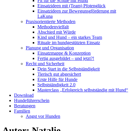
Fit für die Schule mit Hund
Einsatzideen mit (Team) Pfotenglück
Einsatzideen zur Bewegunsgförderung mit
LaKuna
Praxisorientierte Methoden
Methodenvielfalt
Abschied mit Würde
Kind und Hund – ein starkes Team
Rituale im hundgestützten Einsatz
Planung und Organisation
Einsatzmappe & Konzeption
Fertig ausgebildet – und jetzt?!
Recht und Sicherheit
Dein Start in die Selbstständigkeit
Tierisch gut abgesichert
Erste Hilfe für Hunde
Selbstständigkeit 2.0
Masterclass „Erfolgreich selbstständig mit Hund“
Download
Hundeführerschein
Beratungen
Familien
Angst vor Hunden
Autor:
Natalie