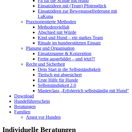
Fit für die Schule mit Hund
Einsatzideen mit (Team) Pfotenglück
Einsatzideen zur Bewegunsgförderung mit
LaKuna
Praxisorientierte Methoden
Methodenvielfalt
Abschied mit Würde
Kind und Hund – ein starkes Team
Rituale im hundgestützten Einsatz
Planung und Organisation
Einsatzmappe & Konzeption
Fertig ausgebildet – und jetzt?!
Recht und Sicherheit
Dein Start in die Selbstständigkeit
Tierisch gut abgesichert
Erste Hilfe für Hunde
Selbstständigkeit 2.0
Masterclass „Erfolgreich selbstständig mit Hund“
Download
Hundeführerschein
Beratungen
Familien
Angst vor Hunden
Individuelle Beratungen