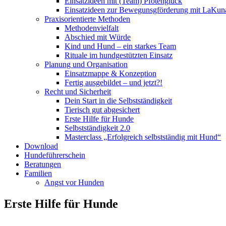
Einsatzideen mit (Team) Pfotenglück
Einsatzideen zur Bewegunsgförderung mit LaKun
Praxisorientierte Methoden
Methodenvielfalt
Abschied mit Würde
Kind und Hund – ein starkes Team
Rituale im hundgestützten Einsatz
Planung und Organisation
Einsatzmappe & Konzeption
Fertig ausgebildet – und jetzt?!
Recht und Sicherheit
Dein Start in die Selbstständigkeit
Tierisch gut abgesichert
Erste Hilfe für Hunde
Selbstständigkeit 2.0
Masterclass „Erfolgreich selbstständig mit Hund“
Download
Hundeführerschein
Beratungen
Familien
Angst vor Hunden
Erste Hilfe für Hunde