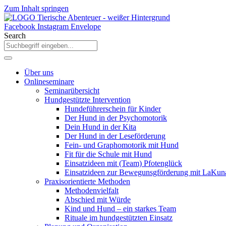
Zum Inhalt springen
Facebook
Instagram
Envelope
Search
Über uns
Onlineseminare
Seminarübersicht
Hundgestützte Intervention
Hundeführerschein für Kinder
Der Hund in der Psychomotorik
Dein Hund in der Kita
Der Hund in der Leseförderung
Fein- und Graphomotorik mit Hund
Fit für die Schule mit Hund
Einsatzideen mit (Team) Pfotenglück
Einsatzideen zur Bewegunsgförderung mit LaKun
Praxisorientierte Methoden
Methodenvielfalt
Abschied mit Würde
Kind und Hund – ein starkes Team
Rituale im hundgestützten Einsatz