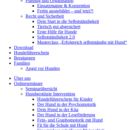
Planung und Organisation
Einsatzmappe & Konzeption
Fertig ausgebildet – und jetzt?!
Recht und Sicherheit
Dein Start in die Selbstständigkeit
Tierisch gut abgesichert
Erste Hilfe für Hunde
Selbstständigkeit 2.0
Masterclass „Erfolgreich selbstständig mit Hund“
Download
Hundeführerschein
Beratungen
Familien
Angst vor Hunden
Über uns
Onlineseminare
Seminarübersicht
Hundgestützte Intervention
Hundeführerschein für Kinder
Der Hund in der Psychomotorik
Dein Hund in der Kita
Der Hund in der Leseförderung
Fein- und Graphomotorik mit Hund
Fit für die Schule mit Hund