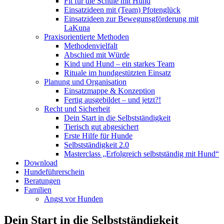
Fit für die Schule mit Hund
Einsatzideen mit (Team) Pfotenglück
Einsatzideen zur Bewegunsgförderung mit
LaKuna
Praxisorientierte Methoden
Methodenvielfalt
Abschied mit Würde
Kind und Hund – ein starkes Team
Rituale im hundgestützten Einsatz
Planung und Organisation
Einsatzmappe & Konzeption
Fertig ausgebildet – und jetzt?!
Recht und Sicherheit
Dein Start in die Selbstständigkeit
Tierisch gut abgesichert
Erste Hilfe für Hunde
Selbstständigkeit 2.0
Masterclass „Erfolgreich selbstständig mit Hund“
Download
Hundeführerschein
Beratungen
Familien
Angst vor Hunden
Dein Start in die Selbstständigkeit