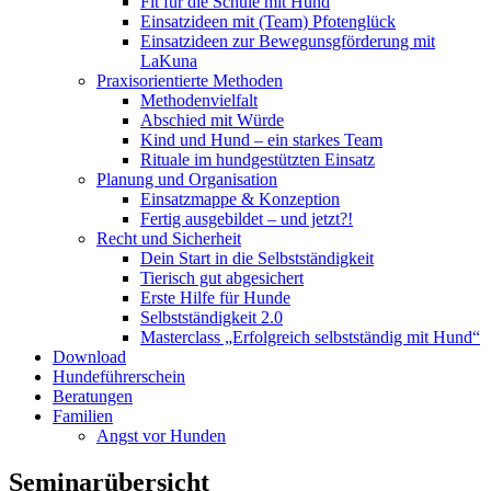
Fit für die Schule mit Hund
Einsatzideen mit (Team) Pfotenglück
Einsatzideen zur Bewegunsgförderung mit
LaKuna
Praxisorientierte Methoden
Methodenvielfalt
Abschied mit Würde
Kind und Hund – ein starkes Team
Rituale im hundgestützten Einsatz
Planung und Organisation
Einsatzmappe & Konzeption
Fertig ausgebildet – und jetzt?!
Recht und Sicherheit
Dein Start in die Selbstständigkeit
Tierisch gut abgesichert
Erste Hilfe für Hunde
Selbstständigkeit 2.0
Masterclass „Erfolgreich selbstständig mit Hund“
Download
Hundeführerschein
Beratungen
Familien
Angst vor Hunden
Seminarübersicht