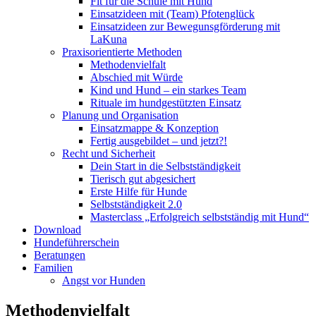
Fit für die Schule mit Hund
Einsatzideen mit (Team) Pfotenglück
Einsatzideen zur Bewegunsgförderung mit
LaKuna
Praxisorientierte Methoden
Methodenvielfalt
Abschied mit Würde
Kind und Hund – ein starkes Team
Rituale im hundgestützten Einsatz
Planung und Organisation
Einsatzmappe & Konzeption
Fertig ausgebildet – und jetzt?!
Recht und Sicherheit
Dein Start in die Selbstständigkeit
Tierisch gut abgesichert
Erste Hilfe für Hunde
Selbstständigkeit 2.0
Masterclass „Erfolgreich selbstständig mit Hund“
Download
Hundeführerschein
Beratungen
Familien
Angst vor Hunden
Methodenvielfalt