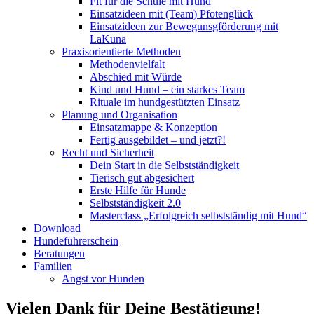
Fit für die Schule mit Hund
Einsatzideen mit (Team) Pfotenglück
Einsatzideen zur Bewegunsgförderung mit
LaKuna
Praxisorientierte Methoden
Methodenvielfalt
Abschied mit Würde
Kind und Hund – ein starkes Team
Rituale im hundgestützten Einsatz
Planung und Organisation
Einsatzmappe & Konzeption
Fertig ausgebildet – und jetzt?!
Recht und Sicherheit
Dein Start in die Selbstständigkeit
Tierisch gut abgesichert
Erste Hilfe für Hunde
Selbstständigkeit 2.0
Masterclass „Erfolgreich selbstständig mit Hund“
Download
Hundeführerschein
Beratungen
Familien
Angst vor Hunden
Vielen Dank für Deine Bestätigung!