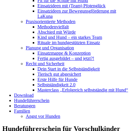
Fit für die Schule mit Hund
Einsatzideen mit (Team) Pfotenglück
Einsatzideen zur Bewegunsgförderung mit
LaKuna
Praxisorientierte Methoden
Methodenvielfalt
Abschied mit Würde
Kind und Hund – ein starkes Team
Rituale im hundgestützten Einsatz
Planung und Organisation
Einsatzmappe & Konzeption
Fertig ausgebildet – und jetzt?!
Recht und Sicherheit
Dein Start in die Selbstständigkeit
Tierisch gut abgesichert
Erste Hilfe für Hunde
Selbstständigkeit 2.0
Masterclass „Erfolgreich selbstständig mit Hund“
Download
Hundeführerschein
Beratungen
Familien
Angst vor Hunden
Hundeführerschein für Vorschulkinder