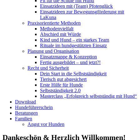
Fit für die Schule mit Hund
Einsatzideen mit (Team) Pfotenglück
Einsatzideen zur Bewegunsgförderung mit
LaKuna
Praxisorientierte Methoden
Methodenvielfalt
Abschied mit Würde
Kind und Hund – ein starkes Team
Rituale im hundgestützten Einsatz
Planung und Organisation
Einsatzmappe & Konzeption
Fertig ausgebildet – und jetzt?!
Recht und Sicherheit
Dein Start in die Selbstständigkeit
Tierisch gut abgesichert
Erste Hilfe für Hunde
Selbstständigkeit 2.0
Masterclass „Erfolgreich selbstständig mit Hund“
Download
Hundeführerschein
Beratungen
Familien
Angst vor Hunden
Dankeschön & Herzlich Willkommen!