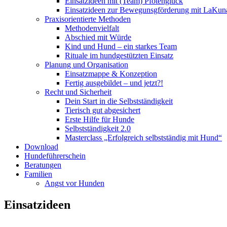
Einsatzideen mit (Team) Pfotenglück
Einsatzideen zur Bewegunsgförderung mit LaKun
Praxisorientierte Methoden
Methodenvielfalt
Abschied mit Würde
Kind und Hund – ein starkes Team
Rituale im hundgestützten Einsatz
Planung und Organisation
Einsatzmappe & Konzeption
Fertig ausgebildet – und jetzt?!
Recht und Sicherheit
Dein Start in die Selbstständigkeit
Tierisch gut abgesichert
Erste Hilfe für Hunde
Selbstständigkeit 2.0
Masterclass „Erfolgreich selbstständig mit Hund“
Download
Hundeführerschein
Beratungen
Familien
Angst vor Hunden
Einsatzideen