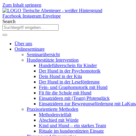
Zum Inhalt springen
Facebook
Instagram
Envelope
Search
Über uns
Onlineseminare
Seminarübersicht
Hundgestützte Intervention
Hundeführerschein für Kinder
Der Hund in der Psychomotorik
Dein Hund in der Kita
Der Hund in der Leseförderung
Fein- und Graphomotorik mit Hund
Fit für die Schule mit Hund
Einsatzideen mit (Team) Pfotenglück
Einsatzideen zur Bewegunsgförderung mit LaKun
Praxisorientierte Methoden
Methodenvielfalt
Abschied mit Würde
Kind und Hund – ein starkes Team
Rituale im hundgestützten Einsatz