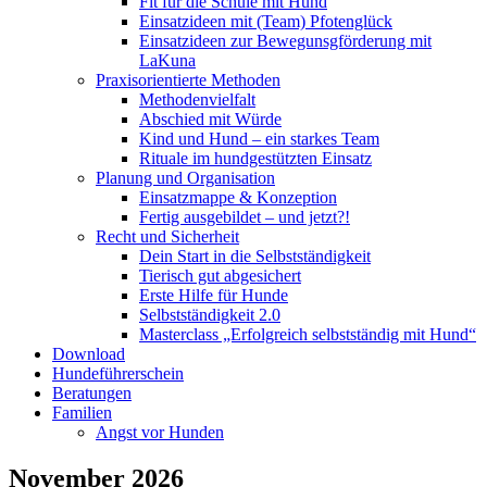
Fit für die Schule mit Hund
Einsatzideen mit (Team) Pfotenglück
Einsatzideen zur Bewegunsgförderung mit
LaKuna
Praxisorientierte Methoden
Methodenvielfalt
Abschied mit Würde
Kind und Hund – ein starkes Team
Rituale im hundgestützten Einsatz
Planung und Organisation
Einsatzmappe & Konzeption
Fertig ausgebildet – und jetzt?!
Recht und Sicherheit
Dein Start in die Selbstständigkeit
Tierisch gut abgesichert
Erste Hilfe für Hunde
Selbstständigkeit 2.0
Masterclass „Erfolgreich selbstständig mit Hund“
Download
Hundeführerschein
Beratungen
Familien
Angst vor Hunden
November 2026