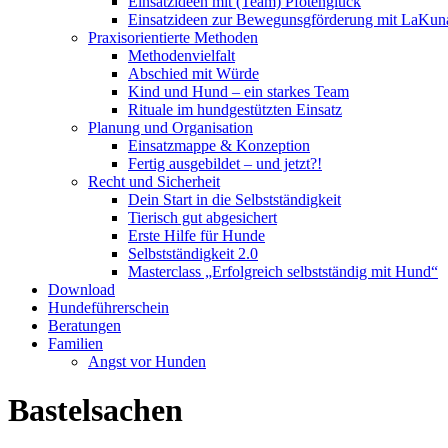
Einsatzideen mit (Team) Pfotenglück
Einsatzideen zur Bewegunsgförderung mit LaKun
Praxisorientierte Methoden
Methodenvielfalt
Abschied mit Würde
Kind und Hund – ein starkes Team
Rituale im hundgestützten Einsatz
Planung und Organisation
Einsatzmappe & Konzeption
Fertig ausgebildet – und jetzt?!
Recht und Sicherheit
Dein Start in die Selbstständigkeit
Tierisch gut abgesichert
Erste Hilfe für Hunde
Selbstständigkeit 2.0
Masterclass „Erfolgreich selbstständig mit Hund“
Download
Hundeführerschein
Beratungen
Familien
Angst vor Hunden
Bastelsachen