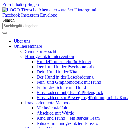
Zum Inhalt springen
Facebook
Instagram
Envelope
Search
Über uns
Onlineseminare
Seminarübersicht
Hundgestützte Intervention
Hundeführerschein für Kinder
Der Hund in der Psychomotorik
Dein Hund in der Kita
Der Hund in der Leseförderung
Fein- und Graphomotorik mit Hund
Fit für die Schule mit Hund
Einsatzideen mit (Team) Pfotenglück
Einsatzideen zur Bewegunsgförderung mit LaKun
Praxisorientierte Methoden
Methodenvielfalt
Abschied mit Würde
Kind und Hund – ein starkes Team
Rituale im hundgestützten Einsatz