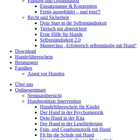
Planung und Organisation
Einsatzmappe & Konzeption
Fertig ausgebildet – und jetzt?!
Recht und Sicherheit
Dein Start in die Selbstständigkeit
Tierisch gut abgesichert
Erste Hilfe für Hunde
Selbstständigkeit 2.0
Masterclass „Erfolgreich selbstständig mit Hund“
Download
Hundeführerschein
Beratungen
Familien
Angst vor Hunden
Über uns
Onlineseminare
Seminarübersicht
Hundgestützte Intervention
Hundeführerschein für Kinder
Der Hund in der Psychomotorik
Dein Hund in der Kita
Der Hund in der Leseförderung
Fein- und Graphomotorik mit Hund
Fit für die Schule mit Hund