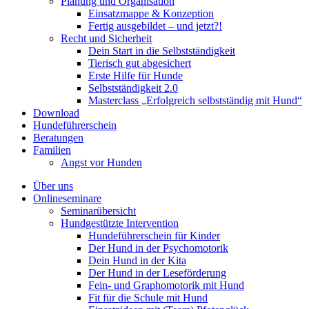
Planung und Organisation
Einsatzmappe & Konzeption
Fertig ausgebildet – und jetzt?!
Recht und Sicherheit
Dein Start in die Selbstständigkeit
Tierisch gut abgesichert
Erste Hilfe für Hunde
Selbstständigkeit 2.0
Masterclass „Erfolgreich selbstständig mit Hund“
Download
Hundeführerschein
Beratungen
Familien
Angst vor Hunden
Über uns
Onlineseminare
Seminarübersicht
Hundgestützte Intervention
Hundeführerschein für Kinder
Der Hund in der Psychomotorik
Dein Hund in der Kita
Der Hund in der Leseförderung
Fein- und Graphomotorik mit Hund
Fit für die Schule mit Hund