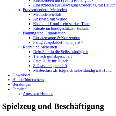
Einsatzideen mit (Team) Pfotenglück
Einsatzideen zur Bewegunsgförderung mit LaKun
Praxisorientierte Methoden
Methodenvielfalt
Abschied mit Würde
Kind und Hund – ein starkes Team
Rituale im hundgestützten Einsatz
Planung und Organisation
Einsatzmappe & Konzeption
Fertig ausgebildet – und jetzt?!
Recht und Sicherheit
Dein Start in die Selbstständigkeit
Tierisch gut abgesichert
Erste Hilfe für Hunde
Selbstständigkeit 2.0
Masterclass „Erfolgreich selbstständig mit Hund“
Download
Hundeführerschein
Beratungen
Familien
Angst vor Hunden
Spielzeug und Beschäftigung