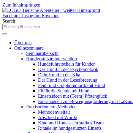
Zum Inhalt springen
Facebook
Instagram
Envelope
Search
Über uns
Onlineseminare
Seminarübersicht
Hundgestützte Intervention
Hundeführerschein für Kinder
Der Hund in der Psychomotorik
Dein Hund in der Kita
Der Hund in der Leseförderung
Fein- und Graphomotorik mit Hund
Fit für die Schule mit Hund
Einsatzideen mit (Team) Pfotenglück
Einsatzideen zur Bewegunsgförderung mit LaKun
Praxisorientierte Methoden
Methodenvielfalt
Abschied mit Würde
Kind und Hund – ein starkes Team
Rituale im hundgestützten Einsatz