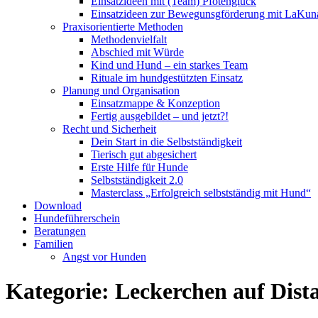
Einsatzideen mit (Team) Pfotenglück
Einsatzideen zur Bewegunsgförderung mit LaKun
Praxisorientierte Methoden
Methodenvielfalt
Abschied mit Würde
Kind und Hund – ein starkes Team
Rituale im hundgestützten Einsatz
Planung und Organisation
Einsatzmappe & Konzeption
Fertig ausgebildet – und jetzt?!
Recht und Sicherheit
Dein Start in die Selbstständigkeit
Tierisch gut abgesichert
Erste Hilfe für Hunde
Selbstständigkeit 2.0
Masterclass „Erfolgreich selbstständig mit Hund“
Download
Hundeführerschein
Beratungen
Familien
Angst vor Hunden
Kategorie:
Leckerchen auf Dist