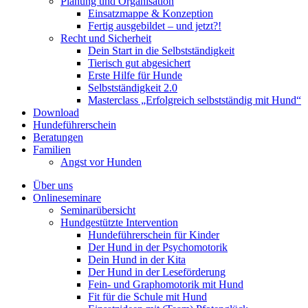
Planung und Organisation
Einsatzmappe & Konzeption
Fertig ausgebildet – und jetzt?!
Recht und Sicherheit
Dein Start in die Selbstständigkeit
Tierisch gut abgesichert
Erste Hilfe für Hunde
Selbstständigkeit 2.0
Masterclass „Erfolgreich selbstständig mit Hund“
Download
Hundeführerschein
Beratungen
Familien
Angst vor Hunden
Über uns
Onlineseminare
Seminarübersicht
Hundgestützte Intervention
Hundeführerschein für Kinder
Der Hund in der Psychomotorik
Dein Hund in der Kita
Der Hund in der Leseförderung
Fein- und Graphomotorik mit Hund
Fit für die Schule mit Hund