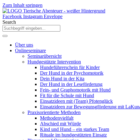
Zum Inhalt springen
Facebook
Instagram
Envelope
Search
Über uns
Onlineseminare
Seminarübersicht
Hundgestützte Intervention
Hundeführerschein für Kinder
Der Hund in der Psychomotorik
Dein Hund in der Kita
Der Hund in der Leseförderung
Fein- und Graphomotorik mit Hund
Fit für die Schule mit Hund
Einsatzideen mit (Team) Pfotenglück
Einsatzideen zur Bewegunsgförderung mit LaKun
Praxisorientierte Methoden
Methodenvielfalt
Abschied mit Würde
Kind und Hund – ein starkes Team
Rituale im hundgestützten Einsatz