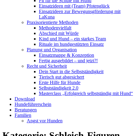
Fit für die Schule mit Hund
Einsatzideen mit (Team) Pfotenglück
Einsatzideen zur Bewegunsgförderung mit
LaKuna
Praxisorientierte Methoden
Methodenvielfalt
Abschied mit Würde
Kind und Hund – ein starkes Team
Rituale im hundgestützten Einsatz
Planung und Organisation
Einsatzmappe & Konzeption
Fertig ausgebildet – und jetzt?!
Recht und Sicherheit
Dein Start in die Selbstständigkeit
Tierisch gut abgesichert
Erste Hilfe für Hunde
Selbstständigkeit 2.0
Masterclass „Erfolgreich selbstständig mit Hund“
Download
Hundeführerschein
Beratungen
Familien
Angst vor Hunden
Kategorie:
Schleich-Figuren