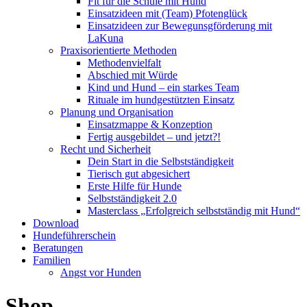
Fit für die Schule mit Hund
Einsatzideen mit (Team) Pfotenglück
Einsatzideen zur Bewegunsgförderung mit
LaKuna
Praxisorientierte Methoden
Methodenvielfalt
Abschied mit Würde
Kind und Hund – ein starkes Team
Rituale im hundgestützten Einsatz
Planung und Organisation
Einsatzmappe & Konzeption
Fertig ausgebildet – und jetzt?!
Recht und Sicherheit
Dein Start in die Selbstständigkeit
Tierisch gut abgesichert
Erste Hilfe für Hunde
Selbstständigkeit 2.0
Masterclass „Erfolgreich selbstständig mit Hund“
Download
Hundeführerschein
Beratungen
Familien
Angst vor Hunden
Shop